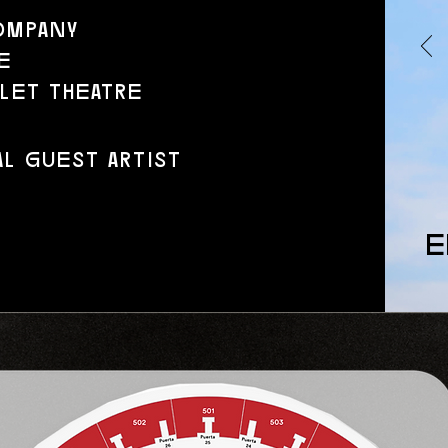
ompany
e
llet theatre
al guest artist
e