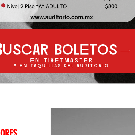
Buscar boletos
en tiketmaster
y en taquillas del auditorio
DORES