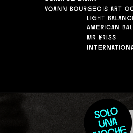
yoann bourgeois art c
light balanc
american ba
mr kriss
internation