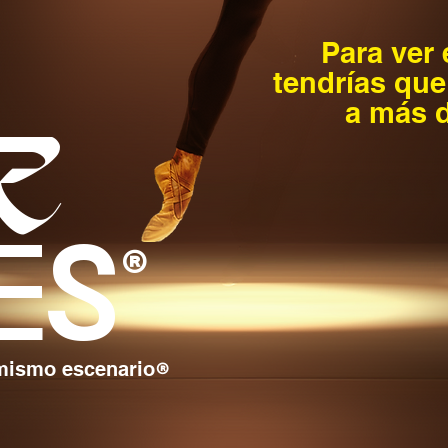
Para ver e
tendrías que
a más de 
R
es
®
mismo escenario
®