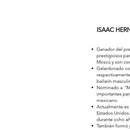
ISAAC HERN
Ganador del p
prestigiosos par
Moscú y son con
Galardonado co
respectivamente
bailarín masculi
Nominado a
“Me
importantes para
mexicano.
Actualmente es b
Estados Unidos. 
durante ocho añ
También formó pa