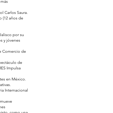
a más
ol Carlos Saura.
o (12 años de
Jalisco por su
os y jóvenes
e Comercio de
spectáculo de
RES Impulsa
rtes en México.
tivas.
ia Internacional
romueve
nes
visto, como una