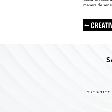
manera de sensib
← CREATI
S
Subscribe 