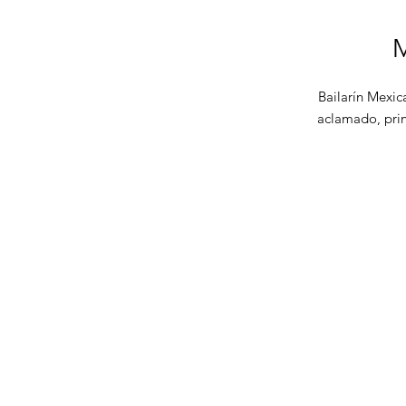
M
Bailarín Mexic
aclamado, prin