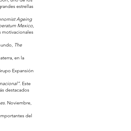
grandes estrellas
onomist Ageing
Liberatum Mexico,
 motivacionales
 mundo,
The
aterra, en la
rupo Expansión
rnacional”
. Este
más destacados
bes
. Noviembre,
 importantes del