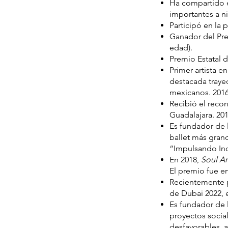
Ha compartido e
importantes a ni
Participó en la 
Ganador del Pre
edad).
Premio Estatal d
Primer artista e
destacada trayec
mexicanos. 201
Recibió el rec
Guadalajara. 20
Es fundador de 
ballet más gra
“Impulsando Ind
En 2018,
Soul Ar
El premio fue e
Recientemente p
de Dubai 2022, 
Es fundador de l
proyectos socia
desfavorables, 