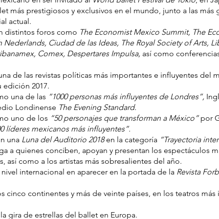
llet más prestigiosos y exclusivos en el mundo, junto a las más 
al actual.
n distintos foros como
The Economist Mexico Summit, The Ec
h Nederlands, Ciudad de las Ideas, The Royal Society of Arts, 
tibanamex, Comex, Despertares Impulsa,
así como conferencias
una de las revistas políticas más importantes e influyentes del
u edición 2017.
o una de las
“1000 personas más influyentes de Londres”,
Ingl
edio Londinense
The Evening Standard.
mo uno de los
“50 personajes que transforman a México”
por G
0 líderes mexicanos más influyentes”.
on una
Luna del Auditorio 2018
en la categoría
“Trayectoria inte
ga a quienes conciben, apoyan y presentan los espectáculos 
ís, así como a los artistas más sobresalientes del año.
a nivel internacional en aparecer en la portada de la
Revista For
s cinco continentes y más de veinte países, en los teatros más
a gira de estrellas del ballet en Europa.