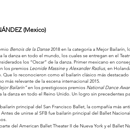
ÁNDEZ (Mexico)
remio
Benois de la Danse
2018 en la categoría a Mejor Bailarín,
a la danza en todo el mundo, los cuales se entregan en el Teat
siderados los “Oscar” de la danza. Primer mexicano en conseg
n los premios
Leonide Massine
y
Alexander Radius
, en Holanda
. Que lo reconocieron como el bailarín clásico más destacado
no más relevante de la escena internacional 2015.
jor Bailarín”
en los prestigiosos premios
National Dance Awa
 la danza en todo el Reino Unido. Un logro sin precedentes par
ailarín principal del San Francisco Ballet, la compañía más ant
Antes de unirse al SFB fue bailarín principal del Ballet Nacional
os.
rte del American Ballet Theater II de Nueva York y el Ballet N