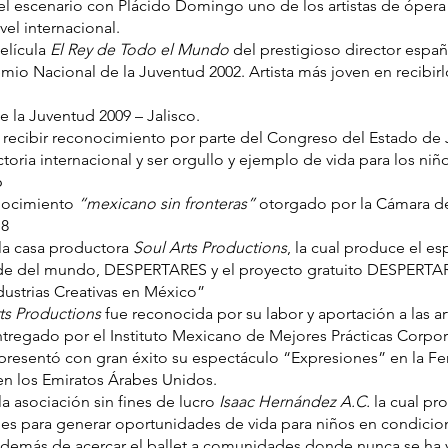
l escenario con Plácido Domingo uno de los artistas de óper
vel internacional.
película
El Rey de Todo el Mundo
del prestigioso director españ
mio Nacional de la Juventud 2002. Artista más joven en recibirl
e la Juventud 2009 – Jalisco.
n recibir reconocimiento por parte del Congreso del Estado de 
toria internacional y ser orgullo y ejemplo de vida para los niñ
6
onocimiento
“mexicano sin fronteras”
otorgado por la Cámara d
18
la casa productora
Soul Arts Productions
, la cual produce el e
nde del mundo, DESPERTARES y el proyecto gratuito DESPERTA
ustrias Creativas en México”
ts Productions
fue reconocida por su labor y aportación a las a
ntregado por el Instituto Mexicano de Mejores Prácticas Corpora
resentó con gran éxito su espectáculo “Expresiones” en la Fer
en los Emiratos Árabes Unidos.
a asociación sin fines de lucro
Isaac Hernández A.C.
la cual p
les para generar oportunidades de vida para niños en condicio
además de acercar el ballet a comunidades donde nunca se ha 