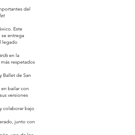
mportantes del
let
éxico. Este
 se entrega
al legado
ards
en la
s más respetados
y Ballet de San
 en bailar con
 sus versiones
 y colaborar bajo
derado, junto con
apón, uno de los