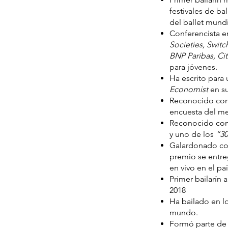
festivales de ba
del ballet mundi
Conferencista e
Societies, Switc
BNP Paribas, Ci
para jóvenes.
Ha escrito para 
Economist
en s
Reconocido com
encuesta del m
Reconocido co
y uno de los
“30
Galardonado c
premio se entre
en vivo en el pa
Primer bailarín 
2018
Ha bailado en lo
mundo.
Formó parte de l