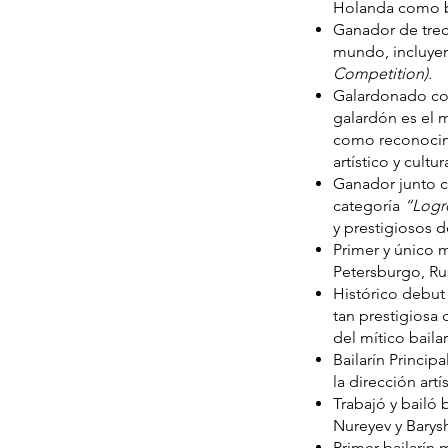
Holanda como ba
Ganador de trec
mundo, incluyen
Competition).
Galardonado co
galardón es el 
como reconocimi
artístico y cultur
Ganador junto c
categoría
“Logr
y prestigiosos de
Primer y único m
Petersburgo, Ru
Histórico debut 
tan prestigiosa 
del mítico baila
Bailarín Princip
la dirección art
Trabajó y bailó 
Nureyev y Baryshn
Primer bailarín 