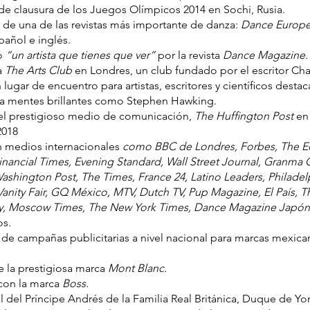
 de clausura de los Juegos Olímpicos 2014 en Sochi, Rusia.
 de una de las revistas más importante de danza:
Dance Europ
pañol e inglés.
o
“un artista que tienes que ver”
por la revista
Dance Magazine.
 a
The Arts Club
en Londres, un club fundado por el escritor Ch
 lugar de encuentro para artistas, escritores y cientíﬁcos desta
a mentes brillantes como Stephen Hawking.
 el prestigioso medio de comunicación,
The Hufﬁngton Post
en 
2018
n medios internacionales
como BBC de Londres, Forbes, The E
inancial Times, Evening Standard, Wall Street Journal, Granma
ashington Post, The Times, France 24, Latino Leaders, Philadelp
Vanity Fair, GQ México, MTV, Dutch TV, Pup Magazine, El País, 
ly, Moscow Times, The New York Times, Dance Magazine Japón,
os.
de campañas publicitarias a nivel nacional para marcas mexic
 la prestigiosa marca
Mont Blanc.
con la marca
Boss.
l del Príncipe Andrés de la Familia Real Británica, Duque de Yor