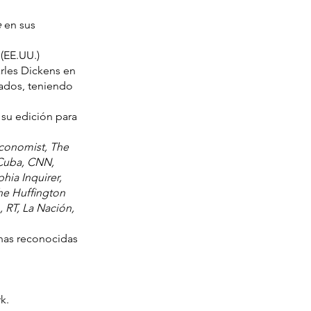
e
en sus
(EE.UU.)
arles Dickens en
cados, teniendo
su edición para
conomist, The
 Cuba, CNN,
hia Inquirer,
The Hufﬁngton
 RT, La Nación,
anas reconocidas
k.