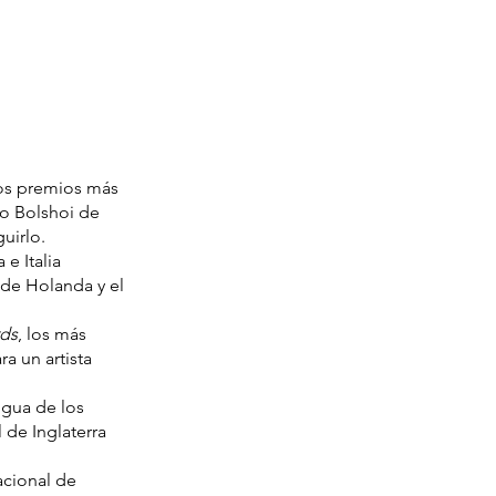
 los premios más
ro Bolshoi de
uirlo.
 e Italia
 de Holanda y el
rds
, los más
a un artista
igua de los
 de Inglaterra
acional de