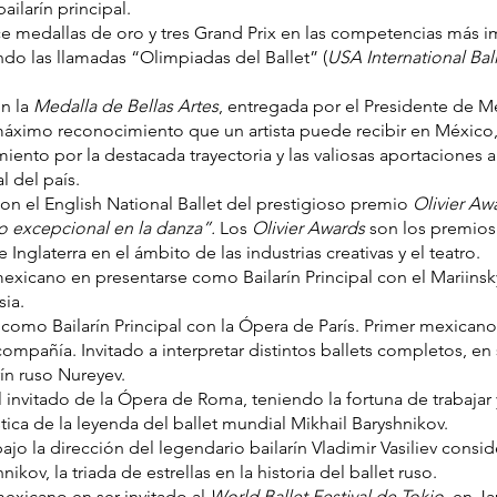
ilarín principal.
e medallas de oro y tres Grand Prix en las competencias más i
do las llamadas “Olimpiadas del Ballet” (
USA International Bal
n la
Medalla de Bellas Artes
, entregada por el Presidente de M
máximo reconocimiento que un artista puede recibir en México,
ento por la destacada trayectoria y las valiosas aportaciones 
al del país.
on el English National Ballet del prestigioso premio
Olivier Aw
o excepcional en la danza”.
Los
Olivier Awards
son los premio
 Inglaterra en el ámbito de las industrias creativas y el teatro.
exicano en presentarse como Bailarín Principal con el Mariinsk
sia.
como Bailarín Principal con la Ópera de París. Primer mexicano
compañía. Invitado a interpretar distintos ballets completos, en
rín ruso Nureyev.
al invitado de la Ópera de Roma, teniendo la fortuna de trabajar
ística de la leyenda del ballet mundial Mikhail Baryshnikov.
bajo la dirección del legendario bailarín Vladimir Vasiliev consi
ikov, la triada de estrellas en la historia del ballet ruso.
mexicano en ser invitado al
World Ballet Festival de Tokio
, en J