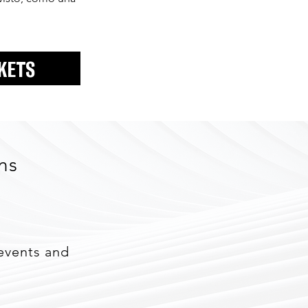
CKETS
ns
events and