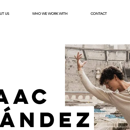
UT US
WHO WE WORK WITH
CONTACT
saac
ández