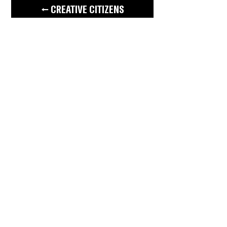
← CREATIVE CITIZENS
BUY TICKETS
Soul Arts
Productions
Notifications
Subscribe to stay informed
of Despertares, workshops,
events and more.